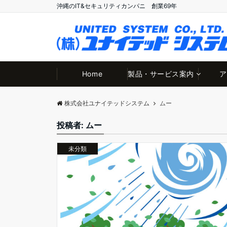
沖縄のIT&セキュリティカンパニ 創業69年
Home
製品・サービス案内
ア
株式会社ユナイテッドシステム
ムー
投稿者:
ムー
未分類