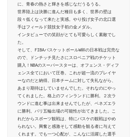
に、青春の熱さと輝きを感じなだうるうる。

世界陸上は決勝に進んだ種目も多く、世界の壁は
段々低くなって来たと実感。やり投げ女子の北口選
手はフィールド競技女子初の金メダル。

インタビューでの笑顔がとても可愛らしく素敵でし
た。

そして、FIBAバスケットボールW杯の日本戦は完売な
ので、ドンチッチ見たさにスロベニア戦のチケット
購入！NBAのスーパースターは、オフェンス・ディフ
ェンス全てにおいて圧巻。これが超一流のプレイヤ
ーなのだと納得。日本チームに対して失礼ながら、
あまり期待はしていませんでした。それなのにやっ
てくれました。格上のフィンランドに勝利。２次ラ
ウンドに進む事は出来ませんでしたが、ベネズエラ
に勝利。パリ五輪出場の可能性が出てきました。こ
れだからスポーツ観戦は、特にバスケの観戦はやめ
られない。興奮と感激そして感動を観る者に与えて
くれます。でも一つ心配が、こんなに活躍した選手